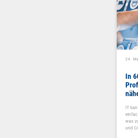
24. M
In 
Prof
näh
IT kan
einfac
was zu
und C