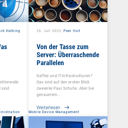
ard Helbing
26. Juli 2023,
Peer Voit
Was
Von der Tasse zum
Server: Überraschende
Parallelen
Kaffee und IT-Infrastrukturen?
ittlerweile
Das sind auf den ersten Blick
 sind
zweierlei Paar Schuhe. Aber bei
genauerem…
Weiterlesen
nistration
Mobile Device Management