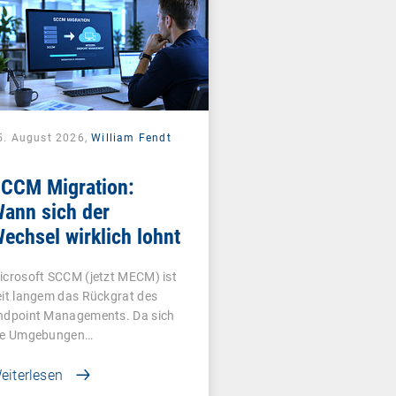
5. August 2026,
William Fendt
CCM Migration:
ann sich der
echsel wirklich lohnt
icrosoft SCCM (jetzt MECM) ist
eit langem das Rückgrat des
ndpoint Managements. Da sich
ie Umgebungen…
eiterlesen