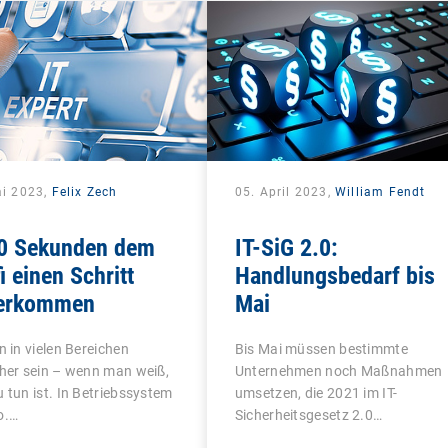
ai 2023,
Felix Zech
05. April 2023,
William Fendt
60 Sekunden dem
IT-SiG 2.0:
i einen Schritt
Handlungsbedarf bis
erkommen
Mai
n in vielen Bereichen
Bis Mai müssen bestimmte
her sein – wenn man weiß,
Unternehmen noch Maßnahmen
 tun ist. In Betriebssystem
umsetzen, die 2021 im IT-
o.…
Sicherheitsgesetz 2.0…