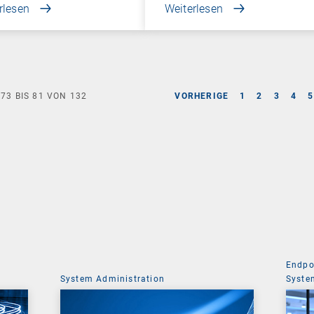
rlesen
Weiterlesen
E
73
BIS
81
VON
132
VORHERIGE
1
2
3
4
5
Endpo
System Administration
Syste