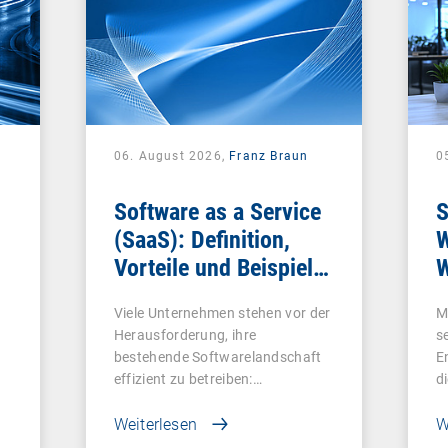
06. August 2026,
Franz Braun
0
Software as a Service
S
(SaaS): Definition,
W
Vorteile und Beispiele
W
für Unternehmen
Viele Unternehmen stehen vor der
M
Herausforderung, ihre
s
bestehende Softwarelandschaft
E
effizient zu betreiben:…
d
Weiterlesen
W