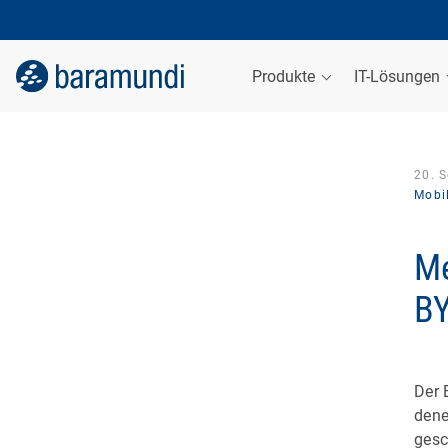
Produkte
IT-Lösungen
20. 
Mobi
Me
B
Der 
dene
gesc