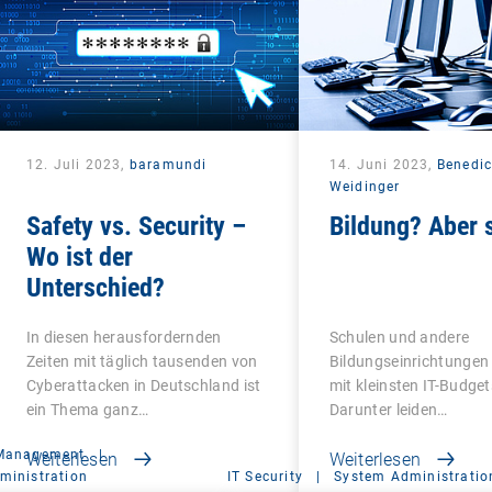
12. Juli 2023,
baramundi
14. Juni 2023,
Benedic
Weidinger
Safety vs. Security –
Bildung? Aber s
Wo ist der
Unterschied?
In diesen herausfordernden
Schulen und andere
Zeiten mit täglich tausenden von
Bildungseinrichtunge
Cyberattacken in Deutschland ist
mit kleinsten IT-Budget
ein Thema ganz…
Darunter leiden…
 Management
|
Weiterlesen
Weiterlesen
ministration
IT Security
|
System Administratio