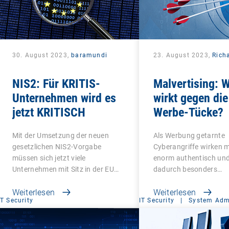
30. August 2023,
baramundi
23. August 2023,
Rich
NIS2: Für KRITIS-
Malvertising: 
Unternehmen wird es
wirkt gegen die
jetzt KRITISCH
Werbe-Tücke?
Mit der Umsetzung der neuen
Als Werbung getarnte
gesetzlichen NIS2-Vorgabe
Cyberangriffe wirken m
müssen sich jetzt viele
enorm authentisch und
Unternehmen mit Sitz in der EU…
dadurch besonders…
Weiterlesen
Weiterlesen
IT Security
IT Security
|
System Admi