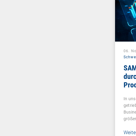
06. N
Schwe
SAM
dur
Prod
In uns
getrie
Busine
größe
Weite