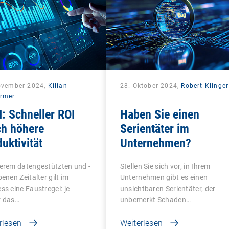
ovember 2024,
Kilian
28. Oktober 2024,
Robert Klinger
rmer
: Schneller ROI
Haben Sie einen
ch höhere
Serientäter im
uktivität
Unternehmen?
erem datengestützten und -
Stellen Sie sich vor, in Ihrem
benen Zeitalter gilt im
Unternehmen gibt es einen
ss eine Faustregel: je
unsichtbaren Serientäter, der
r das…
unbemerkt Schaden…
rlesen
Weiterlesen