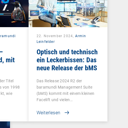
aramundi
22. November 2024,
Armin
Leinfelder
–
Optisch und technisch
d, mit
ein Leckerbissen: Das
neue Release der bMS
mmen
der Titel
Das Release 2024 R2 der
s von 1998
baramundi Management Suite
kt, wie
(bMS) kommt mit einem kleinen
Facelift und vielen…
Weiterlesen