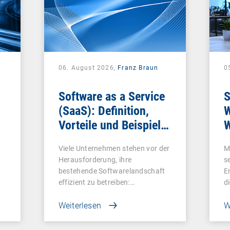
06. August 2026,
Franz Braun
0
Software as a Service
S
(SaaS): Definition,
W
Vorteile und Beispiele
W
für Unternehmen
Viele Unternehmen stehen vor der
M
Herausforderung, ihre
s
bestehende Softwarelandschaft
E
effizient zu betreiben:…
d
Weiterlesen
W