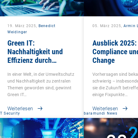
19. März 2025,
Benedict
05. März 2025,
Armin L
Weidinger
Green IT:
Ausblick 2025:
Nachhaltigkeit und
Compliance un
Effizienz durch
Change
intelligentes Endpoint
In einer Welt, in der Umweltschutz
Vorhersagen sind beka
Management
und Nachhaltigkeit zu zentralen
schwierig – insbesond
Themen geworden sind, gewinnt
sie die Zukunft betreff
Green IT…
einige Fixpunkte…
Weiterlesen
Weiterlesen
IT Security
baramundi News