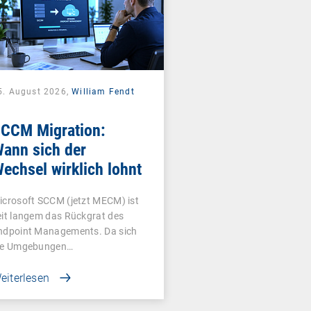
5. August 2026,
William Fendt
CCM Migration:
ann sich der
echsel wirklich lohnt
icrosoft SCCM (jetzt MECM) ist
eit langem das Rückgrat des
ndpoint Managements. Da sich
ie Umgebungen…
eiterlesen