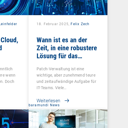
einfelder
18. Februar 2025,
Felix Zech
 Cloud,
Wann ist es an der
d
Zeit, in eine robustere
Lösung für das
Schwachstellen- und
nntlich
Patch-Verwaltung ist eine
Patch-Management zu
ere wenn
wichtige, aber zunehmend teure
investieren?
en. Doch
und zeitaufwändige Aufgabe für
IT-Teams. Viele…
Weiterlesen
baramundi News