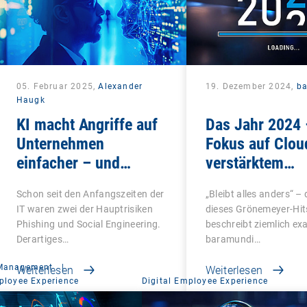
05. Februar 2025,
Alexander
19. Dezember 2024,
b
Haugk
KI macht Angriffe auf
Das Jahr 2024 
Unternehmen
Fokus auf Clou
einfacher – und
verstärktem
gefährlicher
Pinguinaufko
Schon seit den Anfangszeiten der
„Bleibt alles anders“ – 
IT waren zwei der Hauptrisiken
dieses Grönemeyer-Hit
Phishing und Social Engineering.
beschreibt ziemlich exa
Derartiges…
baramundi…
 Management
|
Weiterlesen
Weiterlesen
ployee Experience
Digital Employee Experience