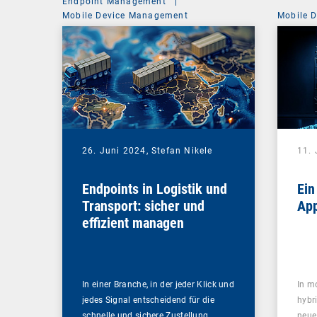
Endpoint Management
|
Mobile Device Management
Mobile 
26. Juni 2024,
Stefan Nikele
11. 
Endpoints in Logistik und
Ein
Transport: sicher und
App
effizient managen
In einer Branche, in der jeder Klick und
In m
jedes Signal entscheidend für die
hybr
schnelle und sichere Zustellung…
neue