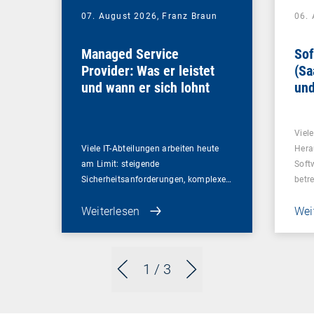
07. August 2026,
Franz Braun
06.
Managed Service
Sof
Provider: Was er leistet
(Sa
und wann er sich lohnt
und
Un
Viel
Viele IT-Abteilungen arbeiten heute
Hera
am Limit: steigende
Soft
Sicherheitsanforderungen, komplexe…
betr
Weiterlesen
Wei
1
/ 3