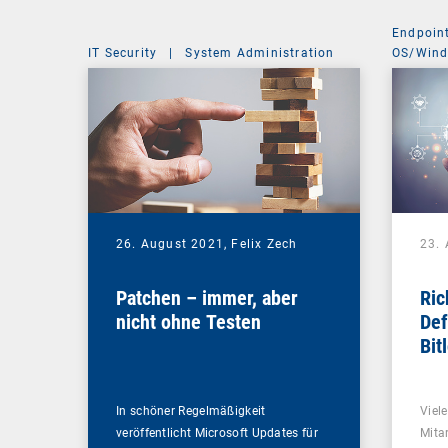
Endpoin
IT Security
|
System Administration
OS/Win
26. August 2021,
Felix Zech
23.
Patchen – immer, aber
Ric
nicht ohne Testen
Def
Bit
In schöner Regelmäßigkeit
Viel
veröffentlicht Microsoft Updates für
Mitar