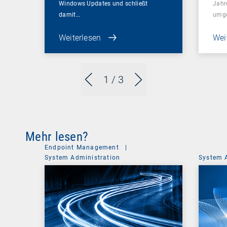
Windows Updates und schließt
Jahr
damit…
umge
Weiterlesen
Wei
1
/ 3
Mehr lesen?
Endpoint Management
|
System Administration
System 