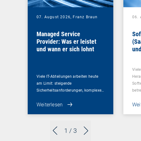
07. August 2026,
Franz Braun
06.
Managed Service
Sof
Provider: Was er leistet
(Sa
und wann er sich lohnt
und
Un
Viel
Viele IT-Abteilungen arbeiten heute
Hera
am Limit: steigende
Soft
Sicherheitsanforderungen, komplexe…
betr
Weiterlesen
Wei
1
/ 3