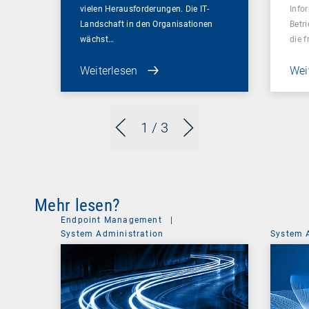
vielen Herausforderungen. Die IT-
Info
Landschaft in den Organisationen
Betr
wächst…
die 
Weiterlesen
Wei
1
/ 3
Mehr lesen?
Endpoint Management
|
System Administration
System 