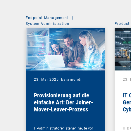
Endpoint Management
|
System Administration
Producti
23. Mai 2025,
baramundi
23.
Provisionierung auf die
IT 
einfache Art: Der Joiner-
Gem
Mover-Leaver-Prozess
Cyb
IT-Administratoren stehen heute vor
IT & 