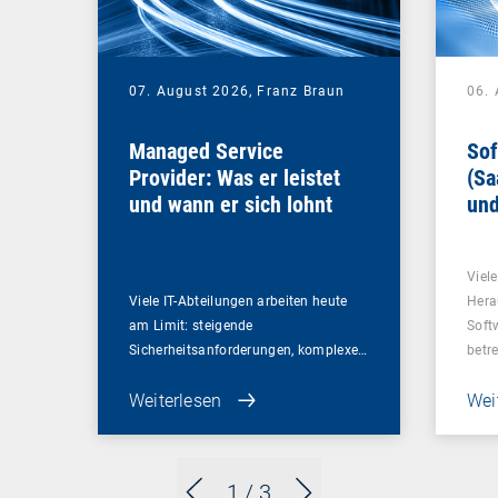
07. August 2026,
Franz Braun
06.
Managed Service
Sof
Provider: Was er leistet
(Sa
und wann er sich lohnt
und
Un
Viel
Viele IT-Abteilungen arbeiten heute
Hera
am Limit: steigende
Soft
Sicherheitsanforderungen, komplexe…
betr
Weiterlesen
Wei
1
/ 3