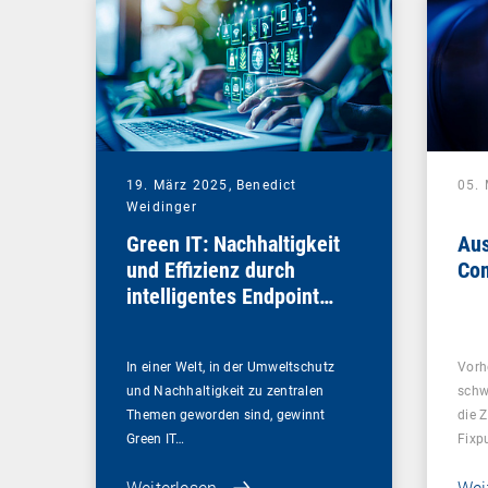
19. März 2025,
Benedict
05.
Weidinger
Green IT: Nachhaltigkeit
Aus
und Effizienz durch
Com
intelligentes Endpoint
Management
In einer Welt, in der Umweltschutz
Vorh
und Nachhaltigkeit zu zentralen
schw
Themen geworden sind, gewinnt
die 
Green IT…
Fixp