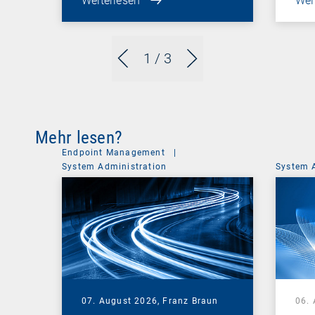
Weiterlesen
Wei
1
/ 3
Mehr lesen?
Endpoint Management
|
System Administration
System 
07. August 2026,
Franz Braun
06.