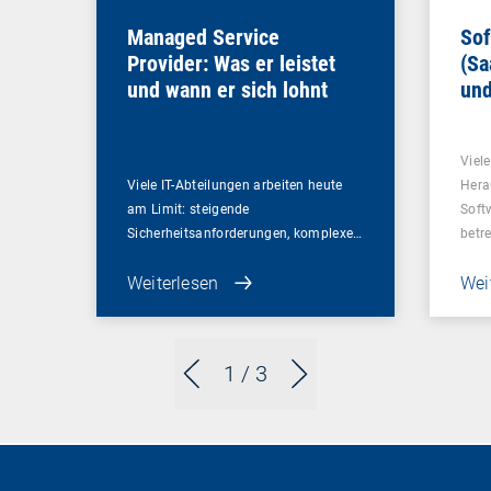
Managed Service
Sof
Provider: Was er leistet
(Sa
und wann er sich lohnt
und
Un
Viel
Viele IT-Abteilungen arbeiten heute
Hera
am Limit: steigende
Soft
Sicherheitsanforderungen, komplexe…
betr
Weiterlesen
Wei
1
/ 3