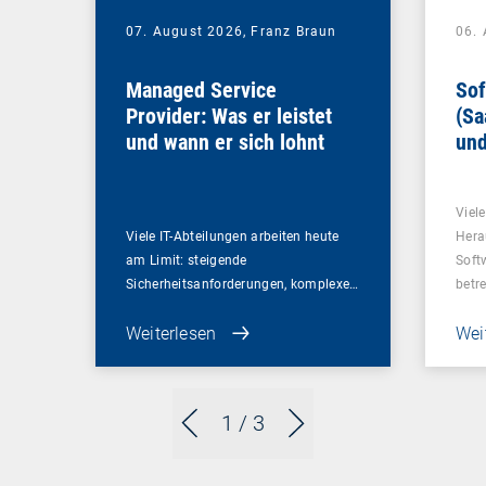
07. August 2026,
Franz Braun
06.
Managed Service
Sof
Provider: Was er leistet
(Sa
und wann er sich lohnt
und
Un
Viel
Viele IT-Abteilungen arbeiten heute
Hera
am Limit: steigende
Soft
Sicherheitsanforderungen, komplexe…
betr
Weiterlesen
Wei
1
/ 3