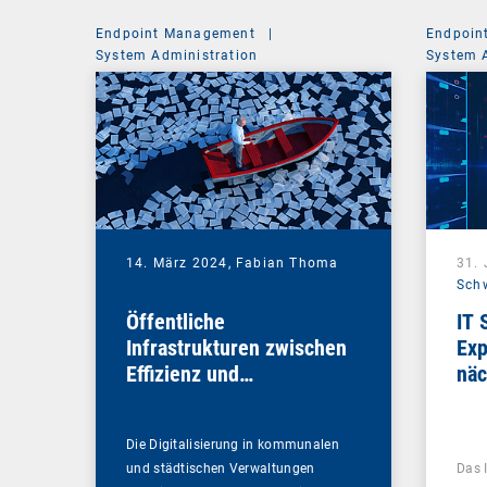
Endpoint Management
|
Endpoin
System Administration
System 
14. März 2024,
Fabian Thoma
31.
Sch
Öffentliche
IT 
Infrastrukturen zwischen
Exp
Effizienz und
näc
Sicherheitsimperativ
Die Digitalisierung in kommunalen
und städtischen Verwaltungen
Das 