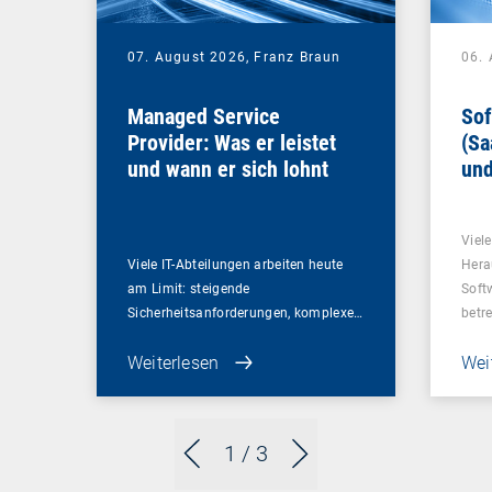
07. August 2026,
Franz Braun
06.
Managed Service
Sof
Provider: Was er leistet
(Sa
und wann er sich lohnt
und
Un
Viel
Viele IT-Abteilungen arbeiten heute
Hera
am Limit: steigende
Soft
Sicherheitsanforderungen, komplexe…
betr
Weiterlesen
Wei
1
/ 3