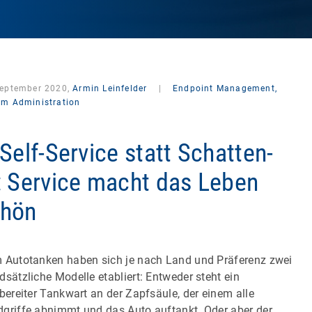
September 2020,
Armin Leinfelder
|
Endpoint Management,
em Administration
-Self-Service statt Schatten-
: Service macht das Leben
chön
 Autotanken haben sich je nach Land und Präferenz zwei
dsätzliche Modelle etabliert: Entweder steht ein
sbereiter Tankwart an der Zapfsäule, der einem alle
griffe abnimmt und das Auto auftankt. Oder aber der