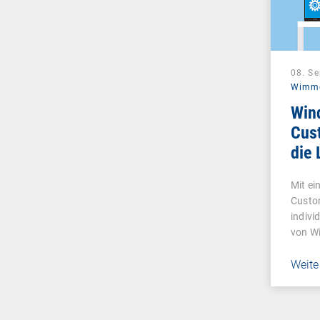
08. S
Wimm
Win
Cust
die
Mit e
Custo
indivi
von W
Betri
Weite