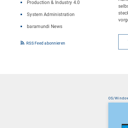
Production & Industry 4.0
selb
stec
System Administration
vorg
baramundi News
RSS Feed abonnieren
OS/Windo