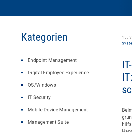
Kategorien
15. 
Syst
Endpoint Management
IT
Digital Employee Experience
IT
OS/Windows
s
IT Security
Mobile Device Management
Beim
grun
Management Suite
hilf
Hand