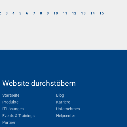
2
3
4
5
6
7
8
9
10
11
12
13
14
15
Website durchstöbern
Startseite
Blog
Produkte
Karriere
IT-Lösungen
Unternehmen
Events & Trainings
Helpcenter
Partner