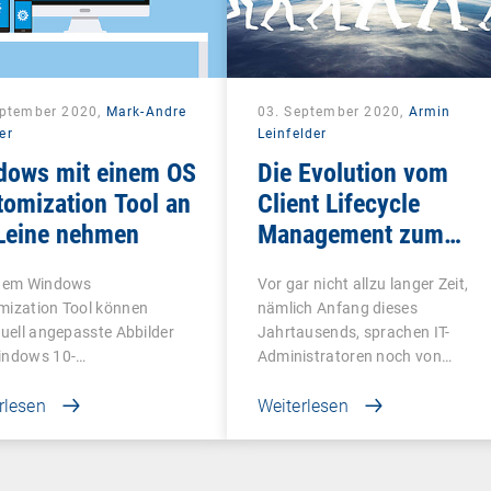
eptember 2020,
Mark-Andre
03. September 2020,
Armin
er
Leinfelder
dows mit einem OS
Die Evolution vom
omization Tool an
Client Lifecycle
 Leine nehmen
Management zum
Unified Endpoint
inem Windows
Vor gar nicht allzu langer Zeit,
Management
mization Tool können
nämlich Anfang dieses
duell angepasste Abbilder
Jahrtausends, sprachen IT-
indows 10-
Administratoren noch von…
ebssystemen…
rlesen
Weiterlesen