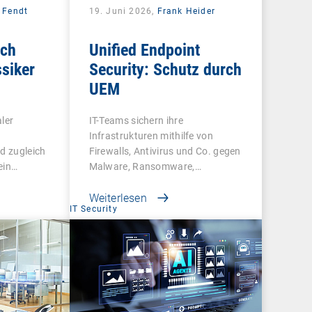
 Fendt
19. Juni 2026,
Frank Heider
ich
Unified Endpoint
ssiker
Security: Schutz durch
UEM
aler
IT-Teams sichern ihre
Infrastrukturen mithilfe von
nd zugleich
Firewalls, Antivirus und Co. gegen
ein…
Malware, Ransomware,…
Weiterlesen
IT Security