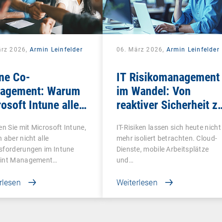
ärz 2026,
Armin Leinfelder
06. März 2026,
Armin Leinfelder
ne Co-
IT Risikomanagement
agement: Warum
im Wandel: Von
osoft Intune allein
reaktiver Sicherheit z
nicht reicht
digitaler Souveränität
en Sie mit Microsoft Intune,
IT-Risiken lassen sich heute nicht
 aber nicht alle
mehr isoliert betrachten. Cloud-
sforderungen im Intune
Dienste, mobile Arbeitsplätze
int Management…
und…
rlesen
Weiterlesen