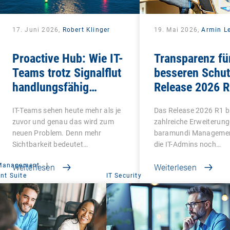
17. Juni 2026,
Robert Klinger
19. Mai 2026,
Armin Le
Proactive Hub: Wie IT-
Transparenz fü
Teams trotz Signalflut
besseren Schut
handlungsfähig
Release 2026 R
werden
bringt Klarheit 
IT-Teams sehen heute mehr als je
Das Release 2026 R1 b
Bereiche
zuvor und genau das wird zum
zahlreiche Erweiterung
neuen Problem. Denn mehr
baramundi Management
Sichtbarkeit bedeutet…
die IT-Admins noch…
 Management
|
Weiterlesen
Weiterlesen
t Suite
IT Security