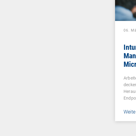
06. M
Intu
Man
Micr
oft 
Arbeit
decken
Herau
Endpo
Weite