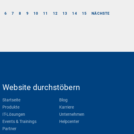
6
7
8
9
10
11
12
13
14
15
NÄCHSTE
Website durchstöbern
Startseite
Blog
Produkte
Karriere
IT-Lösungen
Unternehmen
Events & Trainings
Helpcenter
Partner