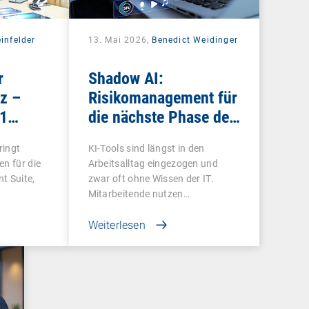
infelder
13. Mai 2026,
Benedict Weidinger
r
Shadow AI:
z –
Risikomanagement für
1
die nächste Phase der
in viele
Schatten-IT
ringt
KI-Tools sind längst in den
en für die
Arbeitsalltag eingezogen und
 Suite,
zwar oft ohne Wissen der IT.
Mitarbeitende nutzen…
Weiterlesen