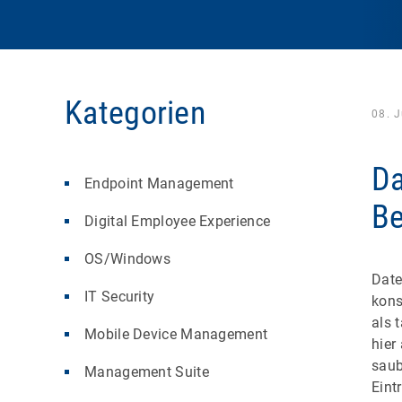
Kategorien
08. J
Da
Endpoint Management
Be
Digital Employee Experience
OS/Windows
Date
IT Security
kons
als 
Mobile Device Management
hier
saub
Management Suite
Eint