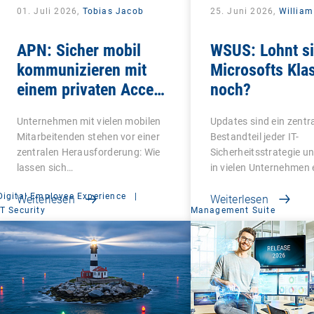
01. Juli 2026,
Tobias Jacob
25. Juni 2026,
William
APN: Sicher mobil
WSUS: Lohnt s
kommunizieren mit
Microsofts Kla
einem privaten Access
noch?
Point Name
Unternehmen mit vielen mobilen
Updates sind ein zentr
Mitarbeitenden stehen vor einer
Bestandteil jeder IT-
zentralen Herausforderung: Wie
Sicherheitsstrategie u
lassen sich…
in vielen Unternehmen 
Digital Employee Experience
|
Weiterlesen
Weiterlesen
IT Security
Management Suite