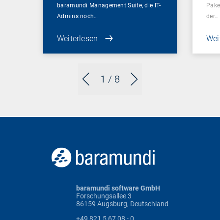
baramundi Management Suite, die IT-
Pake
Admins noch…
der…
Weiterlesen
Wei
1
/ 8
baramundi software GmbH
Forschungsallee 3
86159 Augsburg, Deutschland
+49 821 5 67 08 - 0