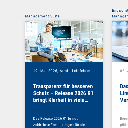
Endpoin
Management Suite
Managem
19. Mai 2026,
Armin Leinfelder
02. 
Transparenz für besseren
Das
Schutz – Release 2026 R1
Lin
bringt Klarheit in viele
Ver
Bereiche
Das Release 2026 R1 bringt
Bere
zahlreiche Erweiterungen für die
gibt