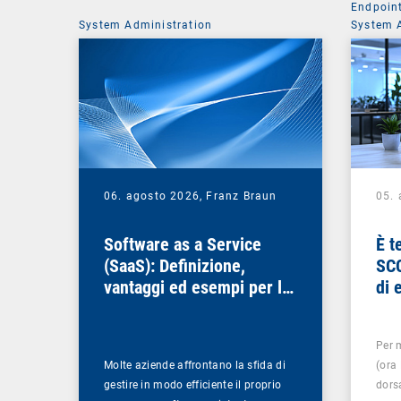
Endpoin
System Administration
System 
06. agosto 2026,
Franz Braun
05.
Software as a Service
È t
(SaaS): Definizione,
SCC
vantaggi ed esempi per le
di 
aziende
Per 
Molte aziende affrontano la sfida di
(ora
gestire in modo efficiente il proprio
dorsa