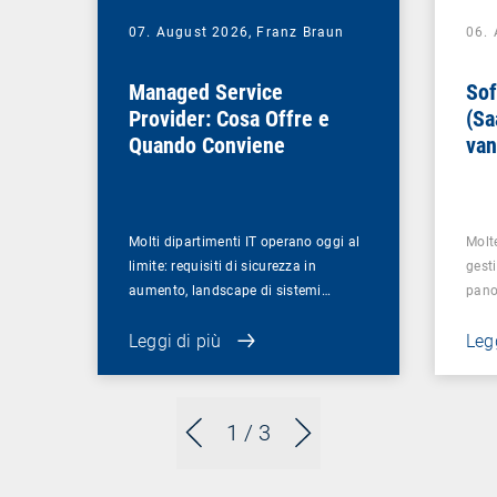
07. August 2026,
Franz Braun
06.
Managed Service
Sof
Provider: Cosa Offre e
(Sa
Quando Conviene
van
azi
Molti dipartimenti IT operano oggi al
Molt
limite: requisiti di sicurezza in
gesti
aumento, landscape di sistemi…
pano
Leggi di più
Legg
1
/ 3