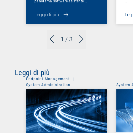
panorama software esistente:…
…
Leggi di più
Legg
1
/ 3
Leggi di più
Endpoint Management
|
System Administration
System 