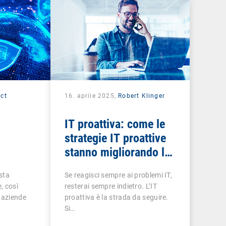
ct
16. aprile 2025,
Robert Klinger
IT proattiva: come le
strategie IT proattive
stanno migliorando le
 una
esperienze digitali dei
 sta
Se reagisci sempre ai problemi IT,
 degli
dipendenti e
, così
resterai sempre indietro. L’IT
trasformando il
 aziende
proattiva è la strada da seguire.
business
Si…