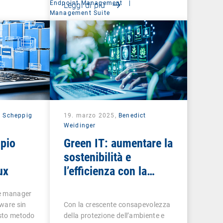
Endpoint Management
|
Leggi di più
Management Suite
 Scheppig
19. marzo 2025,
Benedict
Weidinger
ipio
Green IT: aumentare la
sostenibilità e
ux
l’efficienza con la
gestione intelligente
ge manager
degli endpoint
tware sin
Con la crescente consapevolezza
esto metodo
della protezione dell’ambiente e