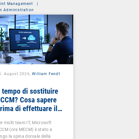
int Management
|
m Administration
5. August 2026,
William Fendt
 tempo di sostituire
CCM? Cosa sapere
rima di effettuare il
ambio
er molti team IT, Microsoft
CCM (ora MECM) è stato a
ungo la spina dorsale della