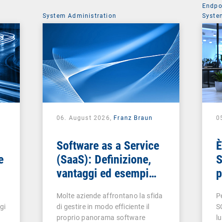
Endpo
System Administration
Syste
06. August 2026,
Franz Braun
0
Software as a Service
È
e
(SaaS): Definizione,
S
vantaggi ed esempi
p
per le aziende
c
Molte aziende affrontano la sfida
P
gi
di gestire in modo efficiente il
S
proprio panorama software
l