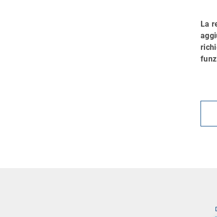
La r
aggi
rich
funz