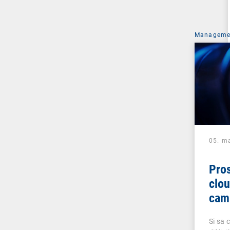
Managemen
05. m
Pros
clou
cam
Si sa 