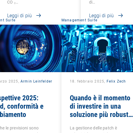
CO ₂…
di…
Leggi di più
Leggi di più
t Suite
Management Suite
arzo 2025,
Armin Leinfelder
18. febbraio 2025,
Felix Zech
pettive 2025:
Quando è il momento
d, conformità e
di investire in una
biamento
soluzione più robusta
per la gestione delle
che le previsioni sono
La gestione delle patch è
vulnerabilità e delle