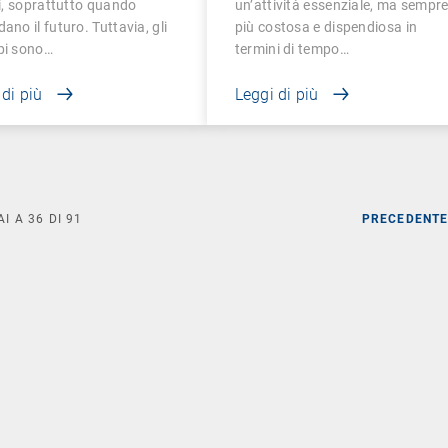
ili, soprattutto quando
un’attività essenziale, ma sempr
patch?
dano il futuro. Tuttavia, gli
più costosa e dispendiosa in
pi sono…
termini di tempo…
 di più
Leggi di più
AI A
36
DI
91
PRECEDENT