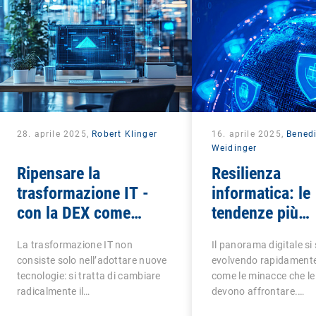
28. aprile 2025,
Robert Klinger
16. aprile 2025,
Benedi
Weidinger
Ripensare la
Resilienza
trasformazione IT -
informatica: le
con la DEX come
tendenze più
chiave del successo
importanti per
La trasformazione IT non
Il panorama digitale si
gestione sicura
consiste solo nell’adottare nuove
evolvendo rapidamente
endpoint
tecnologie: si tratta di cambiare
come le minacce che le
radicalmente il…
devono affrontare.…