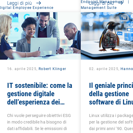
Endpoint Management
|
Leggi di più
Leggi di più
Digital Employee Experience
Management Suite
16. aprile 2025,
Robert Klinger
02. aprile 2025,
Hanno
IT sostenibile: come la
Il geniale princ
gestione digitale
della gestione
dell’esperienza dei
software di Lin
dipendenti rende
Chi vuole perseguire obiettivi ESG
Linux utilizza i packa
misurabile il fattore
in modo credibile ha bisogno di
per la gestione del sof
sociale nell’ESG
dati affidabili. Se le emissioni di
dai primi anni ‘90. Qu