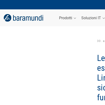
Prodotti
Soluzioni IT
30. a
Le
es
Li
si
fu