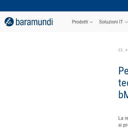
Prodotti
Soluzioni IT
22. 
Pe
te
b
La r
si p