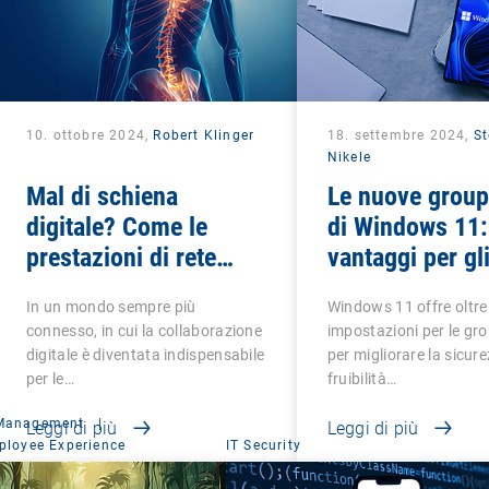
10. ottobre 2024,
Robert Klinger
18. settembre 2024,
St
Nikele
Mal di schiena
Le nuove group
digitale? Come le
di Windows 11:
prestazioni di rete
vantaggi per gl
influenzano la vostra
amministratori 
In un mondo sempre più
Windows 11 offre oltr
strategia DEX
connesso, in cui la collaborazione
impostazioni per le gro
digitale è diventata indispensabile
per migliorare la sicure
per le…
fruibilità…
 Management
|
Leggi di più
Leggi di più
ployee Experience
IT Security