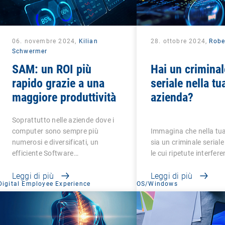
06. novembre 2024,
Kilian
28. ottobre 2024,
Robe
Schwermer
SAM: un ROI più
Hai un criminal
rapido grazie a una
seriale nella tu
maggiore produttività
azienda?
Soprattutto nelle aziende dove i
computer sono sempre più
Immagina che nella tua
numerosi e diversificati, un
sia un criminale seriale 
efficiente Software…
le cui ripetute interfer
Leggi di più
Leggi di più
Digital Employee Experience
OS/Windows