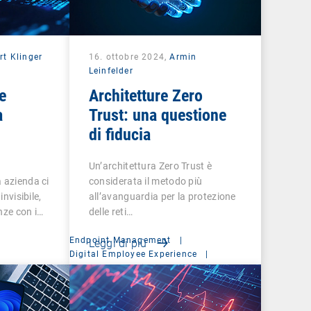
rt Klinger
16. ottobre 2024,
Armin
Leinfelder
e
Architetture Zero
a
Trust: una questione
di fiducia
Un’architettura Zero Trust è
 azienda ci
considerata il metodo più
invisibile,
all’avanguardia per la protezione
enze con i…
delle reti…
Endpoint Management
|
Leggi di più
Digital Employee Experience
|
Management Suite