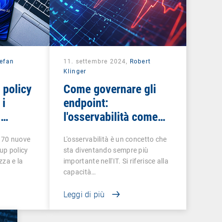
efan
11. settembre 2024,
Robert
Klinger
 policy
Come governare gli
 i
endpoint:
i
l'osservabilità come
IT
ECG informatico
e 70 nuove
L'osservabilità è un concetto che
up policy
sta diventando sempre più
zza e la
importante nell'IT. Si riferisce alla
capacità…
Leggi di più