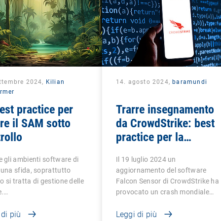
ettembre 2024,
Kilian
14. agosto 2024,
baramundi
rmer
est practice per
Trarre insegnamento
re il SAM sotto
da CrowdStrike: best
rollo
practice per la
resilienza IT
e gli ambienti software di
Il 19 luglio 2024 un
 una sfida, soprattutto
aggiornamento del software
 si tratta di gestione delle
Falcon Sensor di CrowdStrike ha
e.…
provocato un crash mondiale…
 di più
Leggi di più