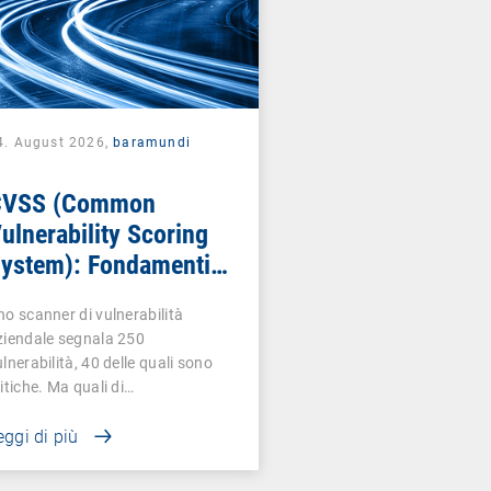
4. August 2026,
baramundi
CVSS (Common
ulnerability Scoring
ystem): Fondamenti
ella valutazione delle
no scanner di vulnerabilità
ulnerabilità
ziendale segnala 250
lnerabilità, 40 delle quali sono
itiche. Ma quali di…
eggi di più