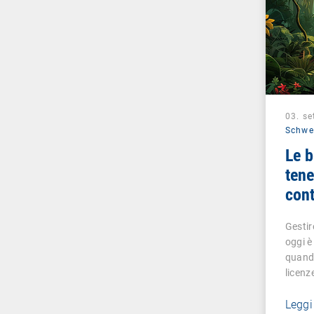
03. s
Schwe
Le b
tene
cont
Gestir
oggi è
quando
licenz
Leggi