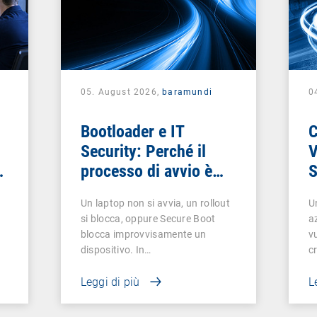
05. August 2026,
baramundi
0
Bootloader e IT
Security: Perché il
V
processo di avvio è
S
critico
d
Un laptop non si avvia, un rollout
U
v
si blocca, oppure Secure Boot
a
blocca improvvisamente un
vu
dispositivo. In…
cr
Leggi di più
L