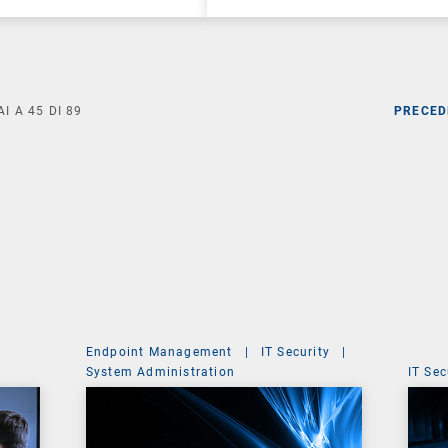
AI A
45
DI
89
PRECED
Endpoint Management
|
IT Security
|
System Administration
IT Sec