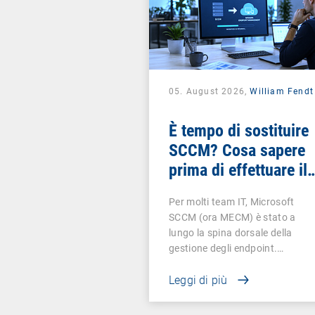
05. August 2026,
William Fendt
È tempo di sostituire
SCCM? Cosa sapere
prima di effettuare il
cambio
Per molti team IT, Microsoft
SCCM (ora MECM) è stato a
lungo la spina dorsale della
gestione degli endpoint.…
Leggi di più