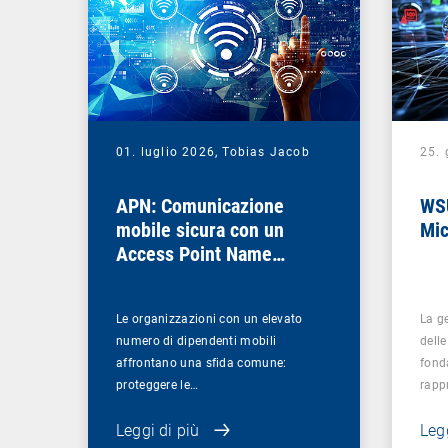
01. luglio 2026,
Tobias Jacob
25.
APN: Comunicazione
WSU
mobile sicura con un
Mic
Access Point Name
privato
Le organizzazioni con un elevato
La g
numero di dipendenti mobili
dell
affrontano una sfida comune:
fond
proteggere le…
rapp
Leggi di più
Legg