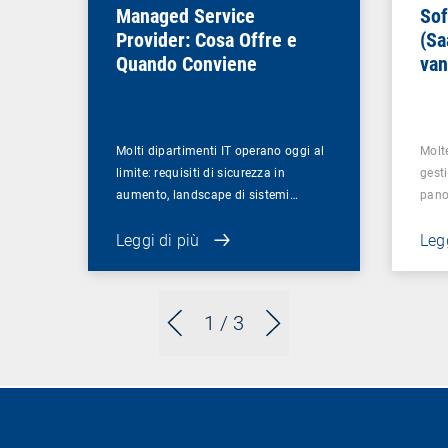
Managed Service
Sof
Provider: Cosa Offre e
(Sa
Quando Conviene
van
azi
Molti dipartimenti IT operano oggi al
Molt
limite: requisiti di sicurezza in
gesti
aumento, landscape di sistemi…
pano
Leggi di più
Legg
1
/ 3