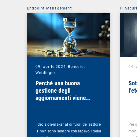
Endpoint Management
IT Secur
09. aprile 2024,
Benedict
04. 
Weidinger
Perché una buona
Sot
gestione degli
l’e
aggiornamenti viene
ripagata
I decision-maker al di fuori del settore
Per g
IT non sono sempre consapevoli della
moni