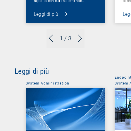
rapidità con cui i sistemi non…
di re
Leggi di più
Legg
1
/ 3
Leggi di più
Endpoin
System Administration
System 