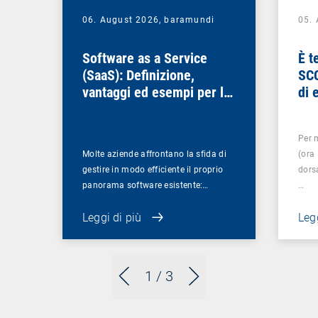
06. August 2026,
baramundi
05.
Software as a Service
È t
(SaaS): Definizione,
SCC
vantaggi ed esempi per le
di 
aziende
Per 
Molte aziende affrontano la sfida di
(ora
gestire in modo efficiente il proprio
dorsa
panorama software esistente:…
…
Leggi di più
Legg
1
/ 3