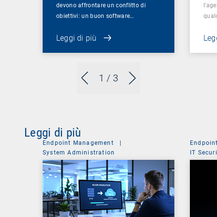
devono affrontare un conflitto di
l’age
obiettivi: un buon software…
qual
Leggi di più
Legg
1
/ 3
Leggi di più
Endpoint Management
|
Endpoin
System Administration
IT Secur