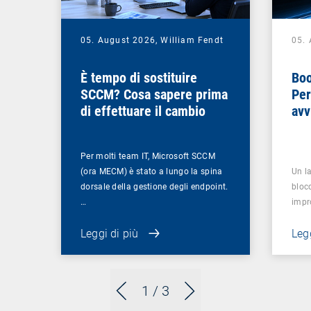
05. August 2026,
William Fendt
05.
È tempo di sostituire
Boo
SCCM? Cosa sapere prima
Per
di effettuare il cambio
avv
Per molti team IT, Microsoft SCCM
(ora MECM) è stato a lungo la spina
Un la
dorsale della gestione degli endpoint.
bloc
…
impr
Leggi di più
Legg
1
/ 3