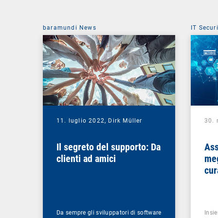
baramundi News
IT Secur
11. luglio 2022,
Dirk Müller
30.
Il segreto del supporto: Da
Ass
clienti ad amici
meg
cur
Da sempre gli sviluppatori di software
Insie