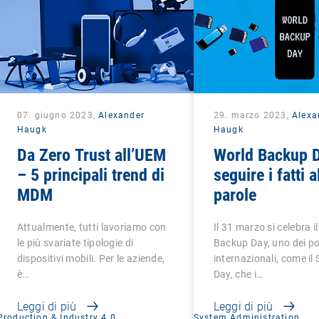
07. giugno 2023,
Alexander
29. marzo 2023,
Alexa
Haugk
Haugk
Da Zero Trust all’UEM
World Backup D
– 5 principali trend di
seguire i fatti a
MDM
parole
Attualmente, tutti lavoriamo con
Il 31 marzo si celebra i
le più svariate tipologie di
Backup Day, uno dei po
dispositivi mobili. Per le aziende,
internazionali, come i
è…
Day, che i…
Leggi di più
Leggi di più
Production & Industry 4.0
System Administration