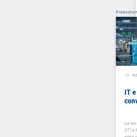
Production
15. f
IT e
conv
La tec
(IT) e
sono i