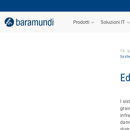
Prodotti
Soluzioni IT
14. 
Syst
Ed
I si
grav
infr
dann
dist