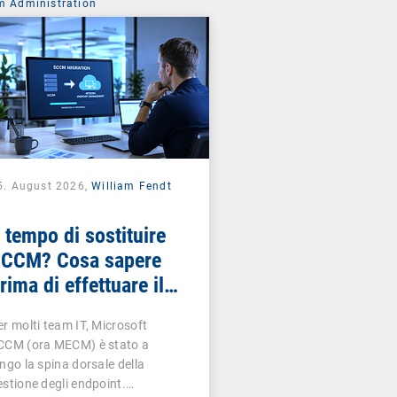
m Administration
5. August 2026,
William Fendt
 tempo di sostituire
CCM? Cosa sapere
rima di effettuare il
ambio
er molti team IT, Microsoft
CCM (ora MECM) è stato a
ungo la spina dorsale della
estione degli endpoint.…