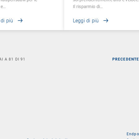
de…
Il risparmio di…
 di più
Leggi di più
AI A
81
DI
91
PRECEDENT
Endpo