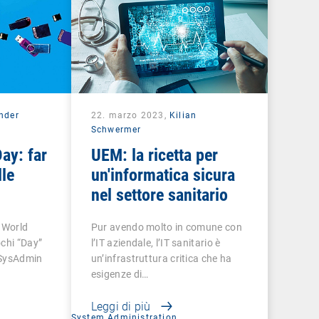
nder
22. marzo 2023,
Kilian
Schwermer
ay: far
UEM: la ricetta per
lle
un'informatica sicura
nel settore sanitario
l World
Pur avendo molto in comune con
chi “Day”
l’IT aziendale, l’IT sanitario è
l SysAdmin
un’infrastruttura critica che ha
esigenze di…
Leggi di più
System Administration