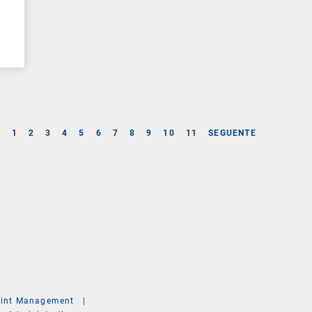
E
1
2
3
4
5
6
7
8
9
10
11
SEGUENTE
int Management
|