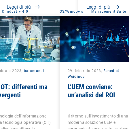
Leggi di più
Leggi di più
 & Industry 4.0
OS/Windows
|
Management Suite
ebbraio 2023,
baramundi
09. febbraio 2023,
Benedict
Weidinger
 OT: differenti ma
L’UEM conviene:
ergenti
un’analisi del ROI
nologia dell’informazione
Il ritorno sull’investimento di una
 la tecnologia operativa (OT)
moderna soluzione UEM è
ndispensabili per le
sorprendentemente alto e veloce