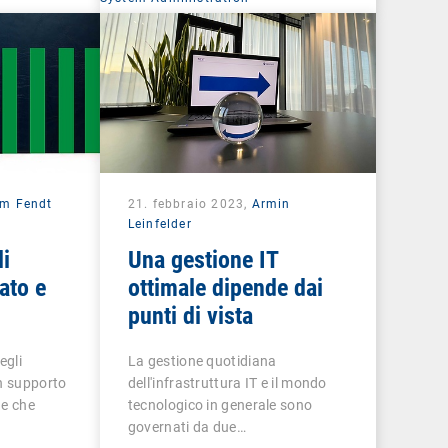
am Fendt
21. febbraio 2023,
Armin
Leinfelder
li
Una gestione IT
ato e
ottimale dipende dai
punti di vista
egli
La gestione quotidiana
n supporto
dell'infrastruttura IT e il mondo
de che
tecnologico in generale sono
governati da due…