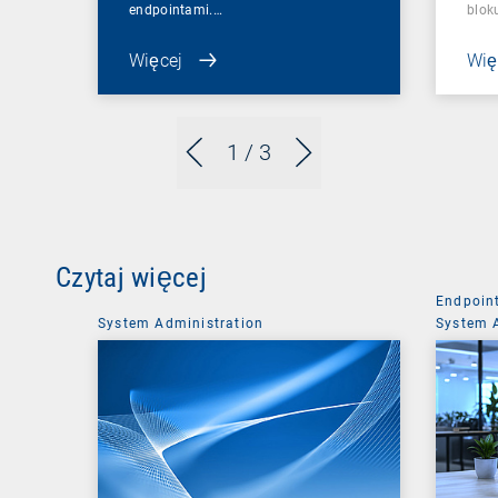
endpointami.…
blok
Więcej
Wię
1
/ 3
Czytaj więcej
Endpoin
System Administration
System 