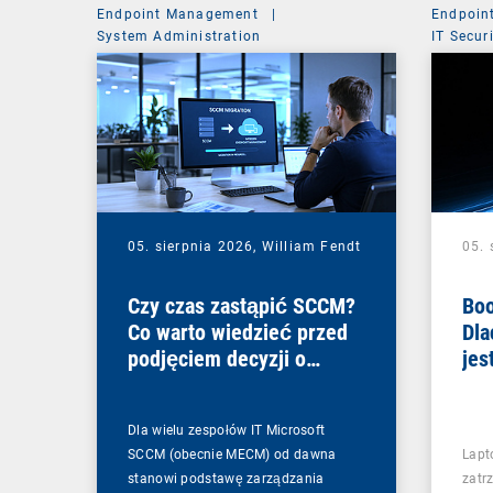
Endpoint Management
|
Endpoin
System Administration
IT Secur
05. sierpnia 2026,
William Fendt
05. 
Czy czas zastąpić SCCM?
Boo
Co warto wiedzieć przed
Dla
podjęciem decyzji o
jes
zmianie
Dla wielu zespołów IT Microsoft
SCCM (obecnie MECM) od dawna
Lapt
stanowi podstawę zarządzania
zatr