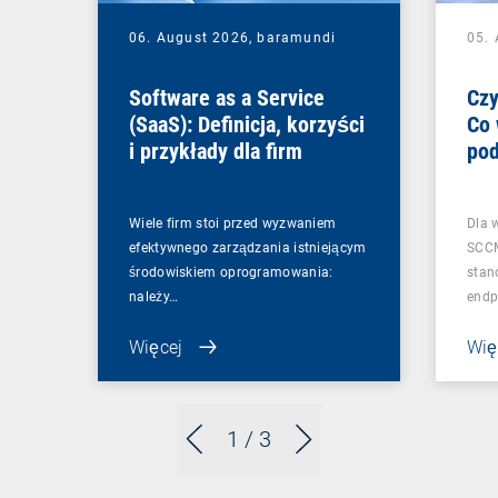
06. August 2026,
baramundi
05.
Software as a Service
Czy
(SaaS): Definicja, korzyści
Co 
i przykłady dla firm
pod
zmi
Wiele firm stoi przed wyzwaniem
Dla 
efektywnego zarządzania istniejącym
SCCM
środowiskiem oprogramowania:
stan
należy…
endp
Więcej
Wię
1
/ 3