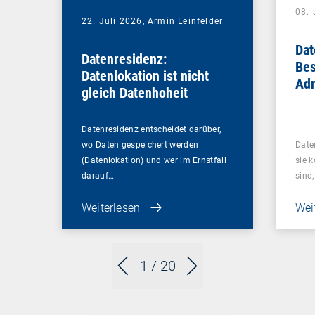
08. 
22. Juli 2026,
Armin Leinfelder
Dat
Datenresidenz:
Bes
Datenlokation ist nicht
Ad
gleich Datenhoheit
Datenresidenz entscheidet darüber,
wo Daten gespeichert werden
Date
(Datenlokation) und wer im Ernstfall
sie k
darauf…
sind
Weiterlesen
Wei
1
/ 20