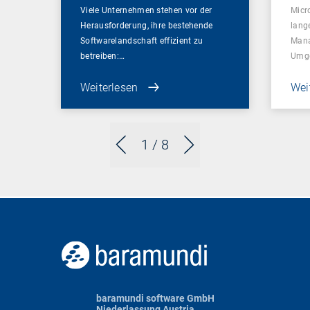
Viele Unternehmen stehen vor der
Micr
Herausforderung, ihre bestehende
lang
Softwarelandschaft effizient zu
Mana
betreiben:…
Umg
Weiterlesen
Wei
1
/ 8
baramundi software GmbH
Niederlassung Austria