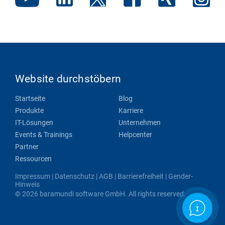
Website durchstöbern
Startseite
Blog
Produkte
Karriere
IT-Lösungen
Unternehmen
Events & Trainings
Helpcenter
Partner
Ressourcen
Impressum
|
Datenschutz
|
AGB
|
Barrierefreiheit
|
Gender-
Hinweis
© 2026 baramundi software GmbH. All rights reserved.