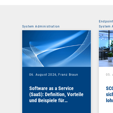
Endpoin
System Administration
System 
06. August 2026,
Franz Braun
05.
Software as a Service
SCC
(SaaS): Definition, Vorteile
sic
und Beispiele für
loh
Unternehmen