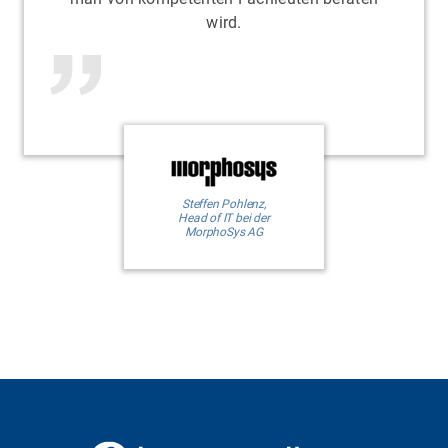
wird.
Steffen Pohlenz,
Head of IT bei der
MorphoSys AG