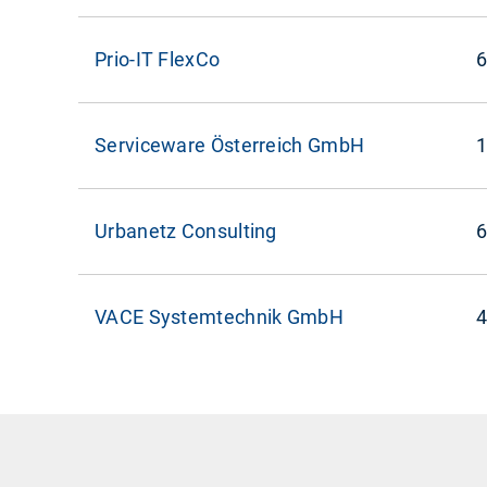
Prio-IT FlexCo
6
Serviceware Österreich GmbH
1
Urbanetz Consulting
6
VACE Systemtechnik GmbH
4