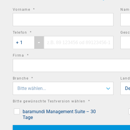
required
Vorname
*
Na
field
required
Telefon
*
Gesc
Phone
Phone
field
+ 1
country
number
code
required
Firma
*
field
required
Branche
*
Lan
field
Bitte wählen...
De
required
Bitte gewünschte Testversion wählen
*
field
baramundi Management Suite – 30
Tage