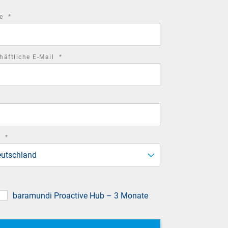
required
me
*
field
required
häftliche E-Mail
*
field
required
d
*
field
utschland
baramundi Proactive Hub – 3 Monate