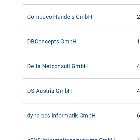
Compeco Handels GmbH
2
DBConcepts GmbH
1
Delta Netconsult GmbH
4
DS Austria GmbH
4
dyna bcs Informatik GmbH
6