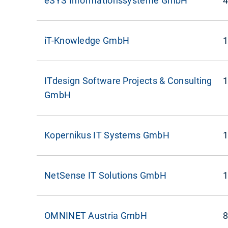
eSYS Informationssysteme GmbH
4
iT-Knowledge GmbH
1
ITdesign Software Projects & Consulting
1
GmbH
Kopernikus IT Systems GmbH
1
NetSense IT Solutions GmbH
1
OMNINET Austria GmbH
8