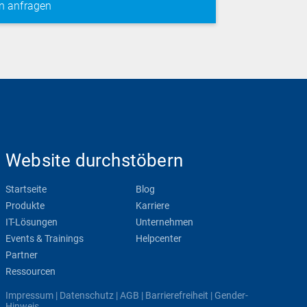
Website durchstöbern
Startseite
Blog
Produkte
Karriere
IT-Lösungen
Unternehmen
Events & Trainings
Helpcenter
Partner
Ressourcen
Impressum
|
Datenschutz
|
AGB
|
Barrierefreiheit
|
Gender-
Hinweis