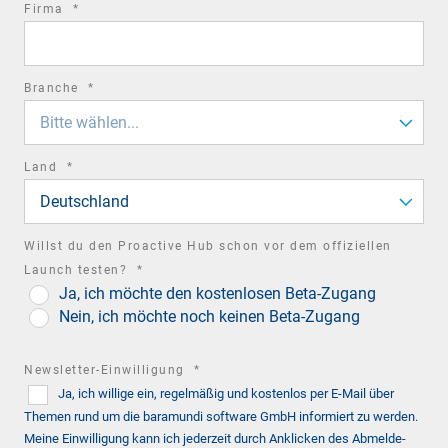
required
Firma
*
field
required
Branche
*
field
Bitte wählen...
required
Land
*
field
Deutschland
Willst du den Proactive Hub schon vor dem offiziellen
required
Launch testen?
*
Ja, ich möchte den kostenlosen Beta-Zugang
field
Nein, ich möchte noch keinen Beta-Zugang
required
Newsletter-Einwilligung
*
Ja, ich willige ein, regelmäßig und kostenlos per E-Mail über
field
Themen rund um die baramundi software GmbH informiert zu werden.
Meine Einwilligung kann ich jederzeit durch Anklicken des Abmelde-