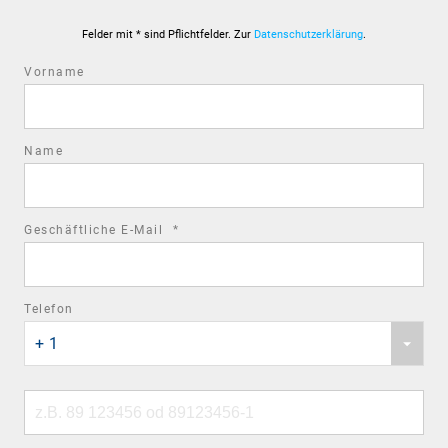
Felder mit * sind Pflichtfelder. Zur
Datenschutzerklärung
.
Vorname
Name
required
Geschäftliche E-Mail
*
field
Telefon
Phone
+ 1
country
code
Phone
number