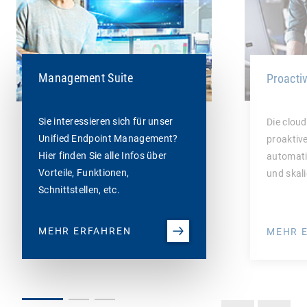
Management Suite
Proacti
Sie interessieren sich für unser
Die cloud
Unified Endpoint Management?
proaktiv
Hier finden Sie alle Infos über
automati
Vorteile, Funktionen,
und skali
Schnittstellen, etc.
MEHR ERFAHREN
MEHR 