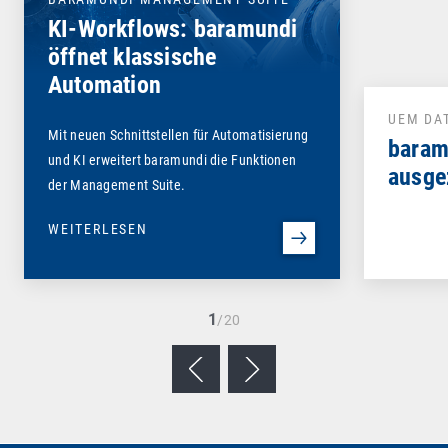
KI-Workflows: baramundi
öffnet klassische
Automation
UEM DA
Mit neuen Schnittstellen für Automatisierung
baram
und KI erweitert baramundi die Funktionen
ausge
der Management Suite.
WEITERLESEN
1
/20