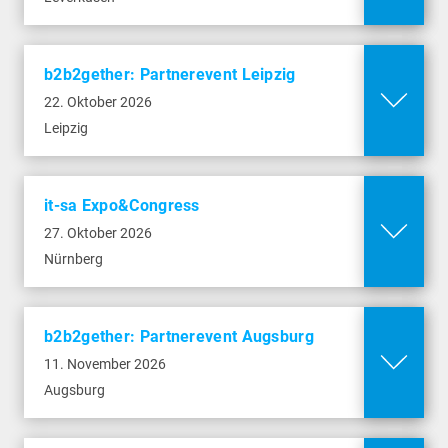
Mehr Infos
baramundi, Augsburg
Entdecke beim baramundi come2gether 2026
Forschungsallee 3
die neuesten Entwicklungen, Technologien
b2b2gether: Partnerevent Leipzig
86159 Augsburg
und Innovationen. Sei dabei – live vor Ort oder
22. Oktober 2026
bequem per Livestream.
Leipzig
Mehr Infos
Kongress am Park, Augsburg
Göggingerstr. 10
it-sa Expo&Congress
86159 Augsburg
27. Oktober 2026
Nürnberg
Mehr Infos
b2b2gether: Partnerevent Augsburg
11. November 2026
Augsburg