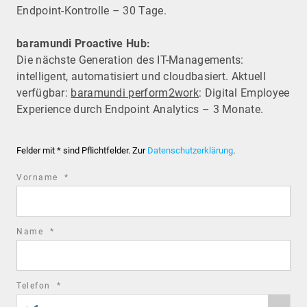
Endpoint-Kontrolle – 30 Tage.
baramundi Proactive Hub:
Die nächste Generation des IT-Managements:
intelligent, automatisiert und cloudbasiert. Aktuell
verfügbar:
baramundi perform2work
: Digital Employee
Experience durch Endpoint Analytics – 3 Monate.
Felder mit * sind Pflichtfelder. Zur
Datenschutzerklärung
.
required
Vorname
*
field
required
Name
*
field
required
Telefon
*
Phone
field