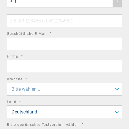
+ 1
country
code
Phone
number
required
Geschäftliche E-Mail
*
field
required
Firma
*
field
required
Branche
*
field
Bitte wählen...
required
Land
*
field
Deutschland
required
Bitte gewünschte Testversion wählen
*