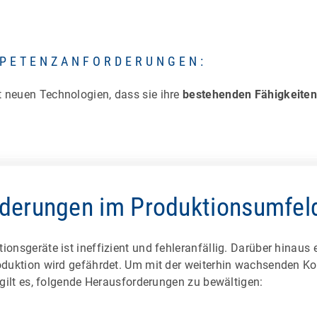
PETENZANFORDERUNGEN:
 neuen Technologien, dass sie ihre
bestehenden Fähigkeite
derungen im Produktionsumfel
ionsgeräte ist ineffizient und fehleranfällig. Darüber hinaus
oduktion wird gefährdet. Um mit der weiterhin wachsenden Kom
 gilt es, folgende Herausforderungen zu bewältigen:
cheidungen schnell zu treffen, sind akkurate Informationen 
ngbar. Nur wer Anzahl, Zustand und Ausstattung aller System