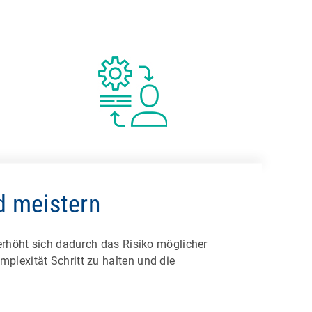
n
d meistern
 erhöht sich dadurch das Risiko möglicher
plexität Schritt zu halten und die
und umfassender
e kennt, kann