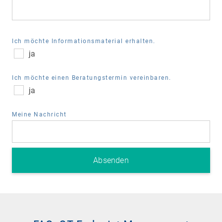
Ich möchte Informationsmaterial erhalten.
ja
Ich möchte einen Beratungstermin vereinbaren.
ja
Meine Nachricht
Die IT ist heute das Rückgrat der modernen
Produktion. Ohne stabile Netzwerke, sichere
Systeme und gute Datenanbindung läuft in der
Fertigung kaum noch etwas. Von der