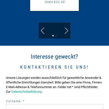
GmbH & Co. KG
Go
Go
to
to
slide
slide
1
2
Interesse geweckt?
KONTAKTIEREN SIE UNS!
Unsere Lösungen werden ausschließlich für gewerbliche Anwender &
öffentliche Einrichtungen lizenziert. Bitte geben Sie eine Firma, Firmen-
E-Mail-Adresse & Telefonnummer an. Felder mit * sind Pflichtfelder.
Zur
Datenschutzerklärung
.
required
Vorname
*
field