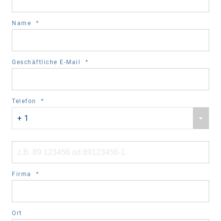
required
Name
*
field
required
Geschäftliche E-Mail
*
field
required
Telefon
*
Phone
field
+ 1
country
code
Phone
number
required
Firma
*
field
Ort