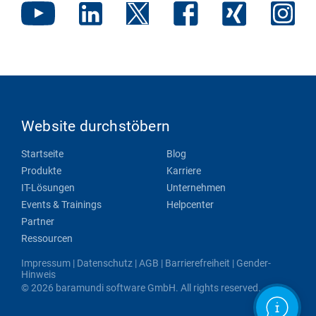
Website durchstöbern
Startseite
Blog
Produkte
Karriere
IT-Lösungen
Unternehmen
Events & Trainings
Helpcenter
Partner
Ressourcen
Impressum
|
Datenschutz
|
AGB
|
Barrierefreiheit
|
Gender-
Hinweis
© 2026 baramundi software GmbH. All rights reserved.