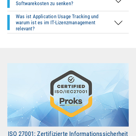
Softwarekosten zu senken?
Lizenzmanagement entscheidend, um gezielt auf
Bedarf zu lizenzieren – statt nach Bauchgefühl
Was ist Application Usage Tracking und
oder pauschal.
warum ist es im IT-Lizenzmanagement
relevant?
ISO 27001: Zertifizierte Informationssicherheit