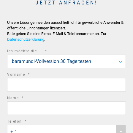
JETZT ANFRAGEN!
Unsere Lösungen werden ausschließlich für gewerbliche Anwender &
öffentliche Einrichtungen lizenziert.
Bitte geben Sie eine Firma, E-Mail & Telefonnummer an. Zur
Datenschutzerklärung
.
required
Ich möchte die ...
*
field
baramundi-Vollversion 30 Tage testen
required
Vorname
*
field
required
Name
*
field
required
Telefon
*
Phone
field
+ 1