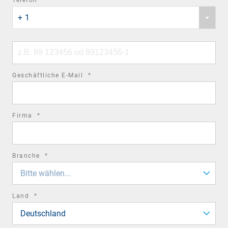
Phone
field
+ 1
country
code
Phone
number
required
Geschäftliche E-Mail
*
field
required
Firma
*
field
required
Branche
*
field
Bitte wählen...
required
Land
*
field
Deutschland