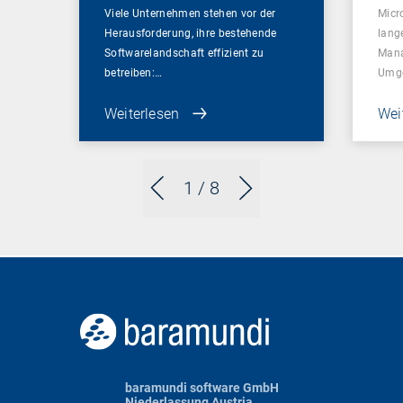
Viele Unternehmen stehen vor der
Micr
Herausforderung, ihre bestehende
lang
Softwarelandschaft effizient zu
Mana
betreiben:…
Umg
Weiterlesen
Wei
1
/ 8
baramundi software GmbH
Niederlassung Austria