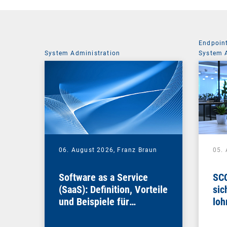
Endpoin
System Administration
System 
06. August 2026,
Franz Braun
05.
Software as a Service
SCC
(SaaS): Definition, Vorteile
sic
und Beispiele für
loh
Unternehmen