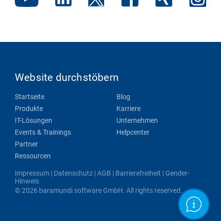
Website durchstöbern
Startseite
Blog
Produkte
Karriere
IT-Lösungen
Unternehmen
Events & Trainings
Helpcenter
Partner
Ressourcen
Impressum
|
Datenschutz
|
AGB
|
Barrierefreiheit
|
Gender-
Hinweis
© 2026 baramundi software GmbH. All rights reserved.