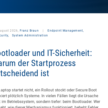
August 2026,
Franz Braun
|
Endpoint Management,
curity,
System Administration
otloader und IT-Sicherheit:
rum der Startprozess
tscheidend ist
Laptop startet nicht, ein Rollout stockt oder Secure Boot
kiert plötzlich Systeme. In vielen Fällen liegt die Ursache
t im Betriebssystem, sondern tiefer: beim Bootloader. Wer
teht, wie dieser Mechanismus funktioniert, behebt Fehler