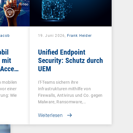
Jacob
19. Juni 2026,
Frank Heider
bil
Unified Endpoint
 mit
Security: Schutz durch
 Access
UEM
n mobilen
IT-Teams sichern ihre
vor einer
Infrastrukturen mithilfe von
rung: Wie
Firewalls, Antivirus und Co. gegen
Malware, Ransomware,…
Weiterlesen