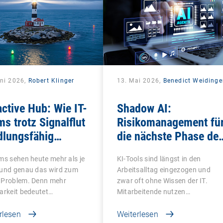
uni 2026,
Robert Klinger
13. Mai 2026,
Benedict Weidinge
ctive Hub: Wie IT-
Shadow AI:
s trotz Signalflut
Risikomanagement fü
dlungsfähig
die nächste Phase der
den
Schatten-IT
ms sehen heute mehr als je
KI-Tools sind längst in den
 und genau das wird zum
Arbeitsalltag eingezogen und
 Problem. Denn mehr
zwar oft ohne Wissen der IT.
arkeit bedeutet…
Mitarbeitende nutzen…
rlesen
Weiterlesen