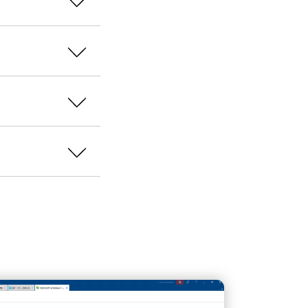
inen intuitiven
iert jeden Client
 als
r wieder für die
sichergestellt,
fft Transparenz
n-Place-