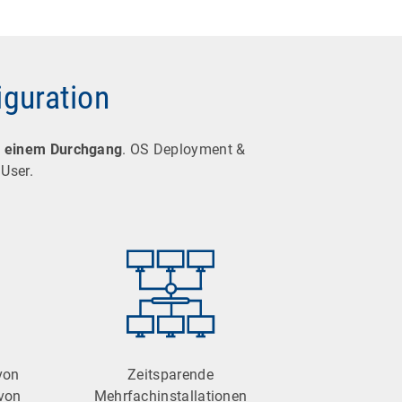
iguration
in einem Durchgang
. OS Deployment &
 User.
von
Zeitsparende
von
Mehrfachinstallationen