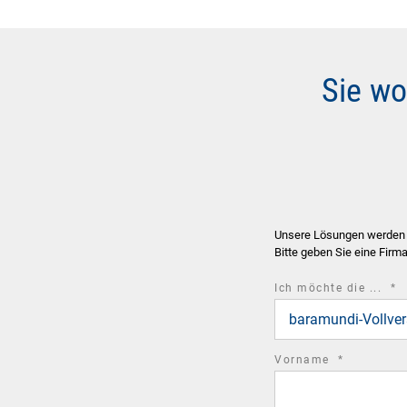
Sie wo
Unsere Lösungen werden au
Bitte geben Sie eine Firm
r
Ich möchte die ...
*
fi
baramundi-Vollver
required
Vorname
*
field