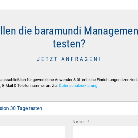
llen die baramundi Managemen
testen?
JETZT ANFRAGEN!
sschließlich für gewerbliche Anwender & öffentliche Einrichtungen lizenziert.
a, E-Mail & Telefonnummer an. Zur
Datenschutzerklärung
.
equired
eld
sion 30 Tage testen
required
Name
*
field