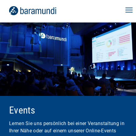
Cookies
Webinar Digital Employee
akzeptieren und
Karte anzeigen
Experience
EASY DAYS & IT-Stammtisch
Datenschutz
10. September 2026
Zürich | 25hours Hotel
Erleben Sie in unserem Live-Webinar, wie Sie
Cookies
15. September 2026
mit baramundi perform2work die digitale
akzeptieren und
Arbeitsumgebung Ihrer Mitarbeitenden
Karte anzeigen
Unter dem Motto "Growing2gether" verbinden
stabilisieren, Performance und Produktivität
wir Einsteiger:innen, erfahrene
EASY DAYS & IT-Stammtisch
erhöhen – und Ihrer IT wertvolle Zeit
Datenschutz
Anwender:innen, baramundianer und IT-
zurückgeben.
Wien | Haus des Meeres
Expert:innen. Sei dabei, erlebe baramundi live
Events
in Zürich und hol dir wertvolle Impulse, um
22. September 2026
Online
dein IT-Management effizienter und
entspannter zu gestalten!
Lernen Sie uns persönlich bei einer Veranstaltung in
Unter dem Motto "Growing2gether" verbinden
Ihrer Nähe oder auf einem unserer Online-Events
wir Einsteiger:innen, erfahrene
EASY DAYS & IT-Stammtisch
Mehr Infos
Cookies