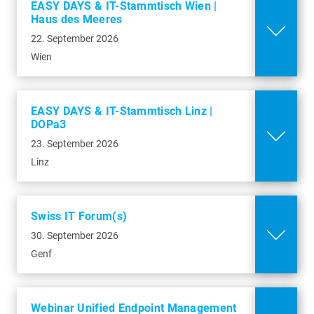
EASY DAYS & IT-Stammtisch Wien |
Palexpo Geneva
Im Webinar erfahren Sie, wie die baramundi
Haus des Meeres
Datenschutz
Route François-Peyrot 30
Management Suite Software-Inventarisierung,
Webinar Enterprise Mobility
22. September 2026
1218 Genf
Schwachstellenmanagement und Endpoint-
Management
Cookies
Wien
Verwaltung auf PCs, Smartphones und
akzeptieren und
Tablets automatisiert und so nachhaltig
Karte anzeigen
01. Oktober 2026
Mehr Infos
entlastet.
EASY DAYS & IT-Stammtisch Linz |
Datenschutz
In unserem Webinar lernen Sie, wie Sie
b2b2gether: Partnerevent
DOPa3
mobiles Geräte-Management effizient
Online
Leverkusen
23. September 2026
zentralisieren, Apps verteilen,
Linz
Unternehmensdaten schützen und jederzeit
20. Oktober 2026
Mehr Infos
Sicherheit, Compliance sowie Gerätezustand
Cookies
im Blick behalten.
Triff uns beim exklusiven baramundi
akzeptieren und
b2b2gether: Partnerevent
Swiss IT Forum(s)
Karte anzeigen
Partnerevent in Leverkusen und erfahre, wie
Leipzig
30. September 2026
Online
Cookies
wir in Zukunft noch erfolgreicher
akzeptieren und
Datenschutz
Genf
zusammenarbeiten werden.
Karte anzeigen
22. Oktober 2026
Mehr Infos
BayArena
Datenschutz
Triff uns beim exklusiven baramundi
Webinar Unified Endpoint Management
Bismarckstraße 122-124