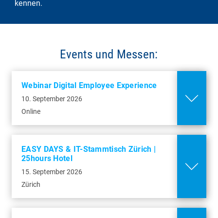
kennen.
Anwender:innen, baramundianer und IT-
25hours Hotel
akzeptieren und
Linz | DOPa3
Karte anzeigen
Expert:innen. Sei dabei, erlebe baramundi live
Langstrasse 150
in Wien und hol dir wertvolle Impulse, um dein
8004 Zürich
23. September 2026
Datenschutz
IT-Management effizienter und entspannter zu
Events und Messen:
gestalten!
Unter dem Motto "Growing2gether" verbinden
Mehr Infos
wir Einsteiger:innen, erfahrene
Anwender:innen, baramundianer und IT-
Haus des Meeres
Webinar Digital Employee Experience
Expert:innen. Sei dabei, erlebe baramundi live
Fritz-Grünbaum-Platz 1
10. September 2026
in Linz und hol dir wertvolle Impulse, um dein
1060 Wien
Swiss IT Forum(s)
Online
IT-Management effizienter und entspannter zu
gestalten!
30. September - 01. Oktober
Mehr Infos
2026
EASY DAYS & IT-Stammtisch Zürich |
DOPa3
25hours Hotel
Besuchen Sieuns auf dem Swiss IT Forum(s)
Straßerau 3
Webinar Unified Endpoint
15. September 2026
2026 in Genf. Erleben Sie innovative
4020 Linz
Management
Zürich
Lösungen für Unified Endpoint Management,
Cookies
IT-Automatisierung und Cybersicherheit
akzeptieren und
01. Oktober 2026
Mehr Infos
Karte anzeigen