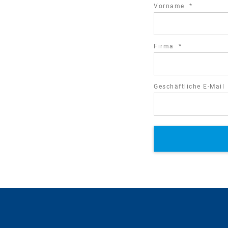
required
Vorname
*
field
required
Firma
*
field
Geschäftliche E-Mail