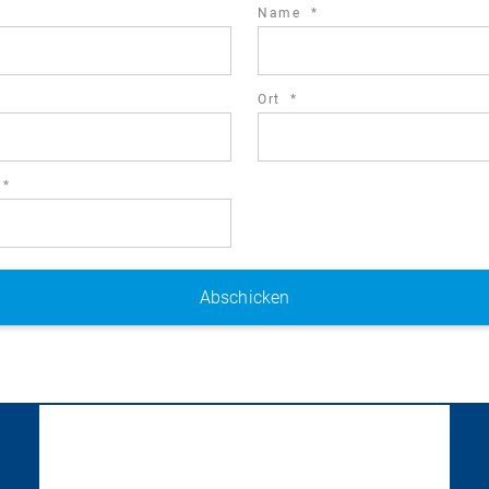
required
Name
*
field
required
Ort
*
field
required
*
field