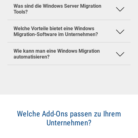
Server, DHCP oder Druckdienste mit relativ wenig
Zeitersparnis
für die IT-Abteilung
Was sind die Windows Server Migration
Aufwand umziehen.
Transparenz
für die Überwachung des
Am besten mit zentralen Management-Tools
Tools?
Migrations-Status
oder spezialisierter Migration-Software. So
Mitarbeiterzufriedenheit
, da Systeme schnell
lassen sich standardisierte Images verteilen,
Welche Vorteile bietet eine Windows
wieder einsatzbereit sind
Treiber automatisch einspielen und Userdaten im
Migration-Software im Unternehmen?
Hintergrund übernehmen. Ohne Automatisierung
wären größere Migrationen praktisch nicht mehr
Wie kann man eine Windows Migration
zu stemmen.
automatisieren?
Welche Add-Ons passen zu Ihrem
Unternehmen?