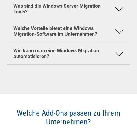
Server, DHCP oder Druckdienste mit relativ wenig
Zeitersparnis
für die IT-Abteilung
Was sind die Windows Server Migration
Aufwand umziehen.
Transparenz
für die Überwachung des
Am besten mit zentralen Management-Tools
Tools?
Migrations-Status
oder spezialisierter Migration-Software. So
Mitarbeiterzufriedenheit
, da Systeme schnell
lassen sich standardisierte Images verteilen,
Welche Vorteile bietet eine Windows
wieder einsatzbereit sind
Treiber automatisch einspielen und Userdaten im
Migration-Software im Unternehmen?
Hintergrund übernehmen. Ohne Automatisierung
wären größere Migrationen praktisch nicht mehr
Wie kann man eine Windows Migration
zu stemmen.
automatisieren?
Welche Add-Ons passen zu Ihrem
Unternehmen?