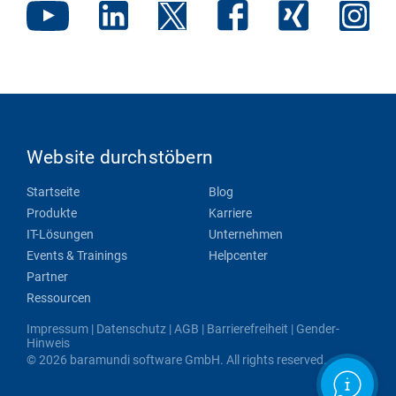
Website durchstöbern
Startseite
Blog
Produkte
Karriere
IT-Lösungen
Unternehmen
Events & Trainings
Helpcenter
Partner
Ressourcen
Impressum
|
Datenschutz
|
AGB
|
Barrierefreiheit
|
Gender-
Hinweis
© 2026 baramundi software GmbH. All rights reserved.