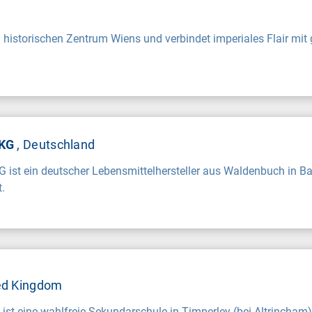
 historischen Zentrum Wiens und verbindet imperiales Flair mit 
 KG
, Deutschland
KG ist ein deutscher Lebensmittelhersteller aus Waldenbuch in 
.
ted Kingdom
 ist eine wahlfreie Sekundarschule in Timperley (bei Altrincham)