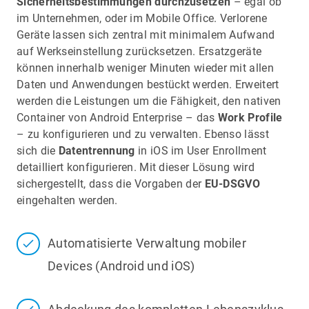
Sicherheitsbestimmungen durchzusetzen
– egal ob
großer Sorgfalt unter Berücksichtigung der
im Unternehmen, oder im Mobile Office. Verlorene
deutschen Datenschutzbestimmungen konzipiert
Geräte lassen sich zentral mit minimalem Aufwand
und entwickelt. Unsere Lösung zielt darauf ab,
auf Werkseinstellung zurücksetzen. Ersatzgeräte
Administratoren darin zu unterstützen, mobile
können innerhalb weniger Minuten wieder mit allen
Geräte sicher in ihre unternehmenseigene IT-
Daten und Anwendungen bestückt werden. Erweitert
Infrastruktur einzubinden. Es geht dabei um die
werden die Leistungen um die Fähigkeit, den nativen
Verwaltung der Geräte nicht um die Inhalte der
Container von Android Enterprise – das
Work Profile
Applikationen.
– zu konfigurieren und zu verwalten. Ebenso lässt
Für das Modul baramundi Mobile Devices (bMD)
sich die
Datentrennung
in iOS im User Enrollment
versichern wir Ihnen, dass folgende Aktivitäten
detailliert konfigurieren. Mit dieser Lösung wird
durch die baramundi Management Suite in
sichergestellt, dass die Vorgaben der
EU-DSGVO
Verbindung mit der lokal installierten App
eingehalten werden.
baramundi Agent per Design nicht möglich sind:
• bMD liest keine Kontaktdaten (Namen,
Automatisierte Verwaltung mobiler
Telefonnummern, etc.) aus dem Adressbuch aus
• bMD kann keine SMS-Nachrichten erfassen
Devices (Android und iOS)
(weder Verbindungslisten noch Inhalte)
• bMD ermöglicht keinen Zugriff auf die Inhalte