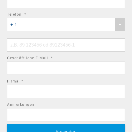
required
Telefon
*
Phone
field
+ 1
country
code
Phone
number
required
Geschäftliche E-Mail
*
field
required
Firma
*
field
Anmerkungen