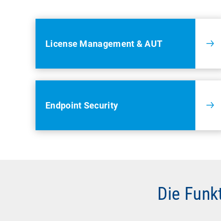
License Management & AUT
Endpoint Security
Die Funk
Inventory & Netw
Software und be