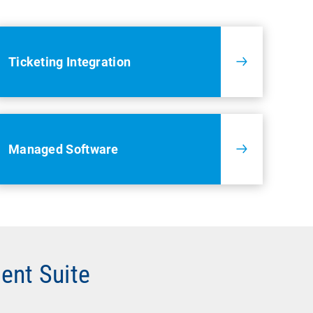
Ticketing Integration
Managed Software
ent Suite
r Hardware,
räten wie