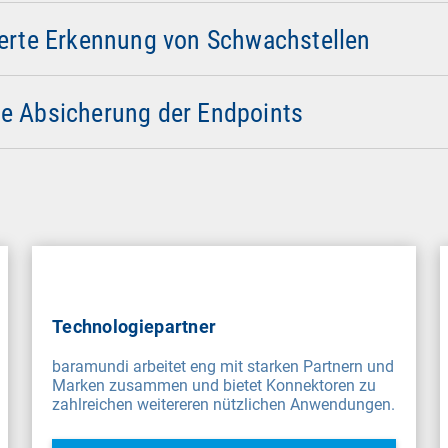
– ein unverzichtbares IT Management Tool, um Sicherheitsris
 lokalem Login
 Compliance-Nachweise zu erbringen.
erte Erkennung von Schwachstellen
-On sorgt Schnittstellen Absicherung powered by
Drivelock
daf
 autorisierten Speichermedien erfolgen können.
 Absicherung der Endpoints
Technologiepartner
baramundi arbeitet eng mit starken Partnern und
Marken zusammen und bietet Konnektoren zu
zahlreichen weitereren nützlichen Anwendungen.