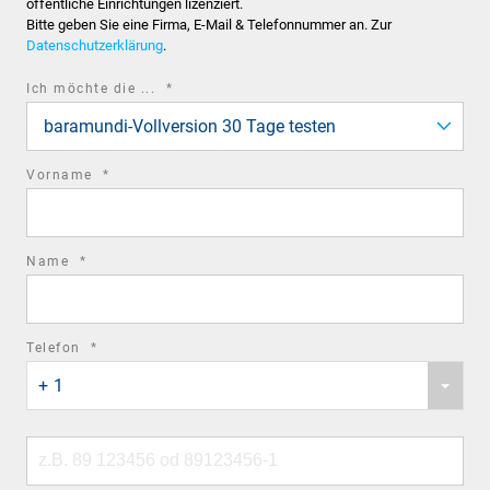
öffentliche Einrichtungen lizenziert.
Bitte geben Sie eine Firma, E-Mail & Telefonnummer an. Zur
Datenschutzerklärung
.
required
Ich möchte die ...
*
field
baramundi-Vollversion 30 Tage testen
required
Vorname
*
field
required
Name
*
field
required
Telefon
*
Phone
field
+ 1
country
code
Phone
number