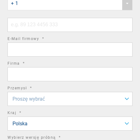
+ 1
country
code
Phone
number
required
E-Mail firmowy
*
field
required
Firma
*
field
required
Przemysł
*
field
Proszę wybrać
required
Kraj
*
field
Polska
required
Wybierz wersję próbną
*