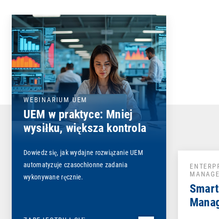
WEBINARIUM UEM
UEM w praktyce: Mniej
wysiłku, większa kontrola
Dowiedz się, jak wydajne rozwiązanie UEM
automatyzuje czasochłonne zadania
ENTERP
MANAG
wykonywane ręcznie.
Smart
Mana