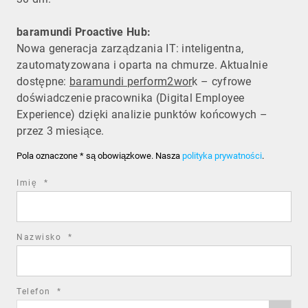
baramundi Proactive Hub:
Nowa generacja zarządzania IT: inteligentna,
zautomatyzowana i oparta na chmurze. Aktualnie
dostępne:
baramundi perform2wor
k – cyfrowe
doświadczenie pracownika (Digital Employee
Experience) dzięki analizie punktów końcowych –
przez 3 miesiące.
Pola oznaczone * są obowiązkowe. Nasza
polityka prywatności
.
required
Imię
*
field
required
Nazwisko
*
field
required
Telefon
*
Phone
field