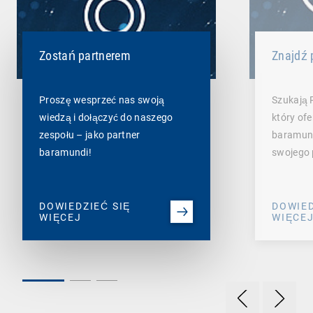
Zostań partnerem
Znajdź 
Proszę wesprzeć nas swoją
Szukają P
wiedzą i dołączyć do naszego
który ofe
zespołu – jako partner
baramund
baramundi!
swojego 
DOWIEDZIEĆ SIĘ
DOWIED
WIĘCEJ
WIĘCE