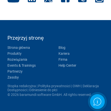
Przejrzyj stronę
Strona główna
Blog
Produkty
Kariera
Rozwiązania
Firma
Events & Trainings
Help Center
Partnerzy
Zasoby
Stopka redakcyjna
|
Polityka prywatności
|
OWH
|
Deklaracja
Dostępności
|
Odniesienie do płci
© 2026 baramundi software GmbH. All rights reserved.