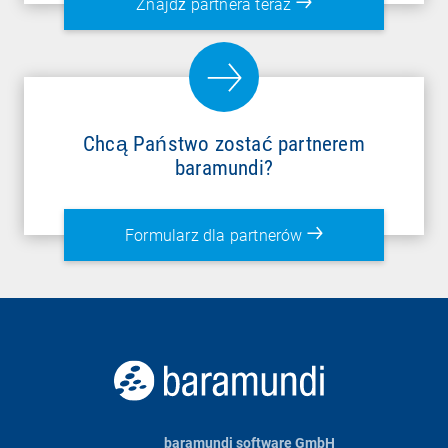
Znajdź partnera teraz
Chcą Państwo zostać partnerem
baramundi?
Formularz dla partnerów
baramundi software GmbH