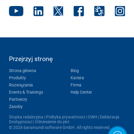
Przejrzyj stronę
Strona główna
Blog
Produkty
Kariera
Rozwiązania
Firma
Events & Trainings
Help Center
Partnerzy
Zasoby
Stopka redakcyjna
|
Polityka prywatności
|
OWH
|
Deklaracja
Dostępności
|
Odniesienie do płci
© 2026 baramundi software GmbH. All rights reserved.