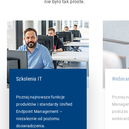
nie było tak proste.
Webinar
Szkolenia IT
Poznaj n
Poznaj najnowsze funkcje
Manageme
produktów i standardy Unified
podczas 
Endpoint Management –
webinar
niezależnie od poziomu
doświadczenia.