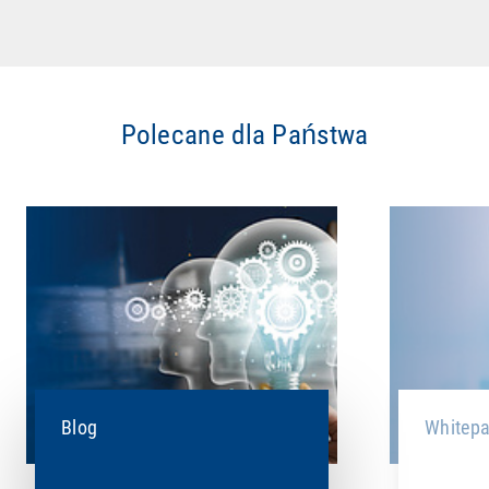
Polecane dla Państwa
Blog
Whitepa