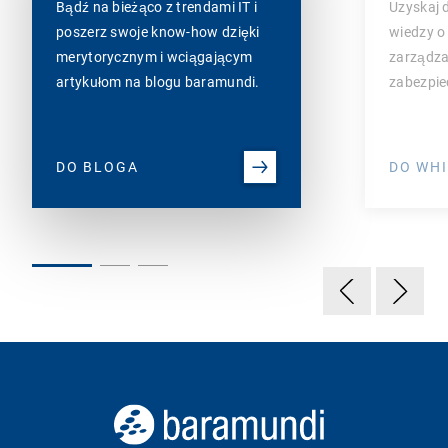
Bądź na bieżąco z trendami IT i
Uzyskaj 
poszerz swoje know-how dzięki
wiedzy o
merytorycznym i wciągającym
zarządza
artykułom na blogu baramundi.
zabezpi
DO BLOGA
DO WH