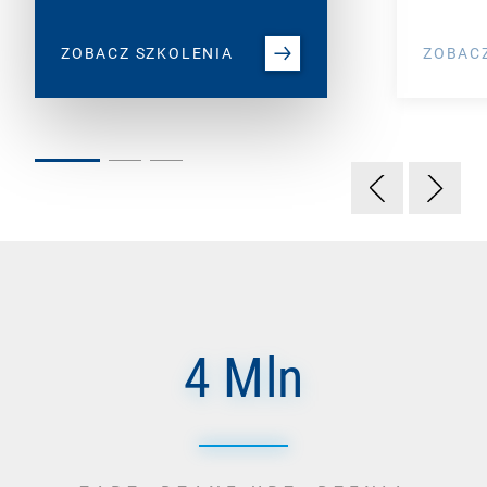
ZOBAC
ZOBACZ SZKOLENIA
4 Mln