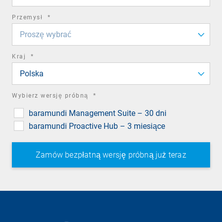
required
Przemysł
*
field
Proszę wybrać
required
Kraj
*
field
Polska
required
Wybierz wersję próbną
*
field
baramundi Management Suite – 30 dni
baramundi Proactive Hub – 3 miesiące