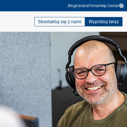
Blog
Kariera
Firma
Help Center
Skontaktuj się z nami
Wypróbuj teraz