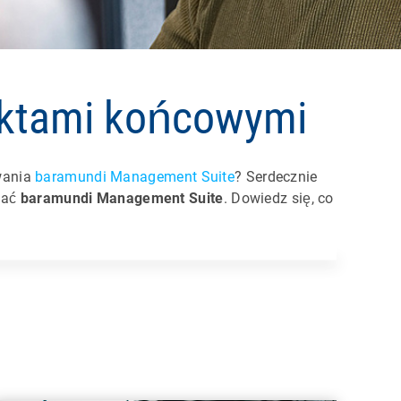
unktami końcowymi
wania
baramundi Management Suite
? Serdecznie
nać
baramundi Management Suite
. Dowiedz się, co