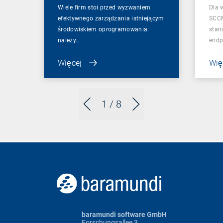
Wiele firm stoi przed wyzwaniem
Dla 
efektywnego zarządzania istniejącym
SCCM
środowiskiem oprogramowania:
stan
należy…
endp
Więcej
Wię
1
/ 8
baramundi software GmbH
Forschungsallee 3