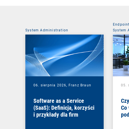
Endpoin
System Administration
System 
06. sierpnia 2026,
Franz Braun
05. 
Software as a Service
Czy
(SaaS): Definicja, korzyści
Co 
i przykłady dla firm
pod
zmi