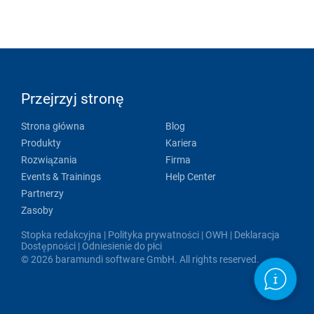
Przejrzyj stronę
Strona główna
Blog
Produkty
Kariera
Rozwiązania
Firma
Events & Trainings
Help Center
Partnerzy
Zasoby
Stopka redakcyjna
|
Polityka prywatności
|
OWH
|
Deklaracja
Dostępności
|
Odniesienie do płci
© 2026 baramundi software GmbH. All rights reserved.