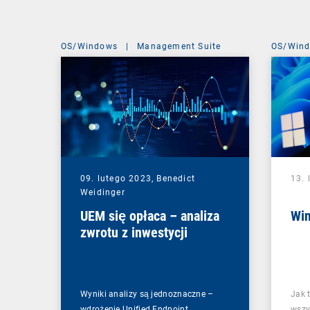
OS/Windows
|
Management Suite
OS/Win
09. lutego 2023,
Benedict
13. 
Weidinger
UEM się opłaca – analiza
Wi
zwrotu z inwestycji
Wyniki analizy są jednoznaczne –
Jak 
wdrożenie Unified Endpoint
wszy