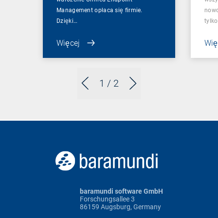
Management opłaca się firmie.
nowo
Dzięki…
tylk
Więcej
Wię
1
/ 2
baramundi software GmbH
Forschungsallee 3
86159 Augsburg, Germany