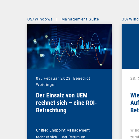
OS/Windows
|
Management Suite
OS/Win
09. Februar 2023,
Benedict
28.
Weidinger
Der Einsatz von UEM
Wie
rechnet sich – eine ROI-
Auf
Betrachtung
Bet
min
Unified Endpoint Management
Wind
rechnet sich – der Return on
zumi