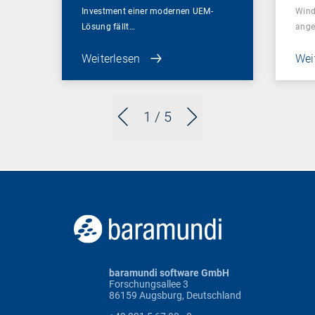
Investment einer modernen UEM-
Wind
Lösung fällt…
ange
Weiterlesen
Wei
1
/ 5
baramundi software GmbH
Forschungsallee 3
86159 Augsburg, Deutschland